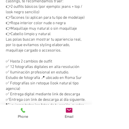
castings, te recomendamos traer:
👉2 outfits básicos (por ejemplo: jeans + top /
look negro sencillo)
👉Tacones (si aplican para tu tipo de modelaje)
👉Ropa interior color nude o negra
👉Maquillaje muy natural o sin maquillaje
👉Cabello limpio y natural
Las polas buscan mostrar tu apariencia real,
por lo que evitamos styling elaborado,
maquillaje cargado o accesorios.
✅ Hasta 2 cambios de outfit
✅ 12 fotografías digitales en alta resolución
✅ Iluminación profesional en estudio.
Estudio de fotografía 📍 ubicado en Roma Sur
✅ Fotografías sin retoque (look natural tipo
agencia)
✅ Entrega digital mediante link de descarga
✅Entrega con link de descarga al día siguiente.
❗Si quieres todas las fotos de tu sesión, puedes
tenerlas por $1,111 MX adicionales.
❗Retoque opcional: Si necesitas alguna imagen
Phone
Email
con retoque para uso adicional (portafolio,
redes, comp card, etc.), se puede agregar por